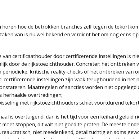
en horen hoe de betrokken branches zelf tegen de tekortko
zaken van is nu wel bekend en verdient het om nog eens op e
e van certificaathouder door certificerende instellingen is nie
lijk door de rijkstoezichthouder. Concreter: het ontbreken v
 periodieke, kritische reality-checks of het ontbreken van
 certificerende instellingen zijn vaak terughoudend in het
nstateren. Maatregelen of sancties worden niet opgelegd of
ks herhaalde overtredingen;
isseling met rijkstoezichthouders schiet voortdurend tekort
rhaal is overtuigend, dan is het tijd voor een keihard geluid r
t moet stoppen, dit valt niet goed te praten. De meeste on
ureaucratisch, niet meedenkend, detailzuchtig en soms gew