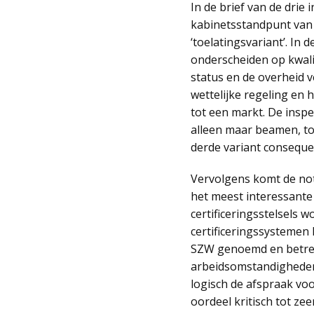
In de brief van de drie
kabinetsstandpunt van 2
‘toelatingsvariant’. In 
onderscheiden op kwalite
status en de overheid v
wettelijke regeling en 
tot een markt. De inspec
alleen maar beamen, toc
derde variant consequen
Vervolgens komt de noti
het meest interessante 
certificeringsstelsels 
certificeringssystemen 
SZW genoemd en betreft 
arbeidsomstandigheden, 
logisch de afspraak voo
oordeel kritisch tot zeer