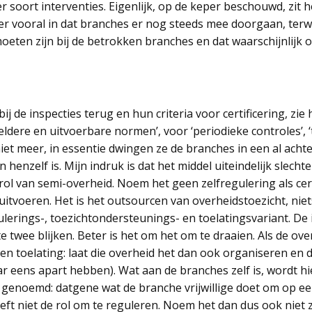
r soort interventies. Eigenlijk, op de keper beschouwd, zit 
er vooral in dat branches er nog steeds mee doorgaan, terw
oeten zijn bij de betrokken branches en dat waarschijnlijk o
ij de inspecties terug en hun criteria voor certificering, zi
heldere en uitvoerbare normen’, voor ‘periodieke controles’, 
niet meer, in essentie dwingen ze de branches in een al achter
n henzelf is. Mijn indruk is dat het middel uiteindelijk slecht
e rol van semi-overheid. Noem het geen zelfregulering als ce
 uitvoeren. Het is het outsourcen van overheidstoezicht, nie
ulerings-, toezichtondersteunings- en toelatingsvariant. De i
e twee blijken. Beter is het om het om te draaien. Als de ove
n toelating: laat die overheid het dan ook organiseren en d
 eens apart hebben). Wat aan de branches zelf is, wordt hie
t’ genoemd: datgene wat de branche vrijwillige doet om op e
ft niet de rol om te reguleren. Noem het dan dus ook niet 