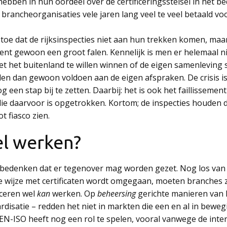
hebben in hun oordeel over de certificeringsstelsel in het be
brancheorganisaties vele jaren lang veel te veel betaald voo
 toe dat de rijksinspecties niet aan hun trekken komen, maar 
nt gewoon een groot falen. Kennelijk is men er helemaal ni
met het buitenland te willen winnen of de eigen samenleving
n dan gewoon voldoen aan de eigen afspraken. De crisis is 
 een stap bij te zetten. Daarbij: het is ook het faillissement
 die daarvoor is opgetrokken. Kortom; de inspecties houden 
 fiasco zien.
el werken?
 bedenken dat er tegenover mag worden gezet. Nog los van d
 wijze met certificaten wordt omgegaan, moeten branches zi
iceren wel
kan
werken. Op
beheersing
gerichte manieren van 
disatie – redden het niet in markten die een en al in bewegin
EN-ISO heeft nog een rol te spelen, vooral vanwege de inter