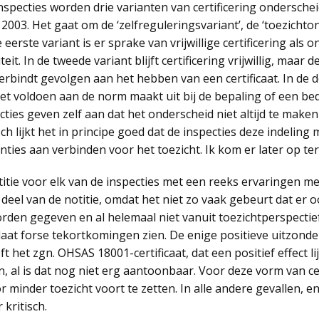
 inspecties worden drie varianten van certificering ondersche
003. Het gaat om de ‘zelfreguleringsvariant’, de ‘toezichto
de eerste variant is er sprake van vrijwillige certificering als
it. In de tweede variant blijft certificering vrijwillig, maar 
erbindt gevolgen aan het hebben van een certificaat. In de d
het voldoen aan de norm maakt uit bij de bepaling of een bed
ties geven zelf aan dat het onderscheid niet altijd te maken 
h lijkt het in principe goed dat de inspecties deze indeling
ties aan verbinden voor het toezicht. Ik kom er later op te
tie voor elk van de inspecties met een reeks ervaringen met c
deel van de notitie, omdat het niet zo vaak gebeurt dat er oo
worden gegeven en al helemaal niet vanuit toezichtperspectie
laat forse tekortkomingen zien. De enige positieve uitzonde
het zgn. OHSAS 18001-certificaat, dat een positief effect li
al is dat nog niet erg aantoonbaar. Voor deze vorm van cert
r minder toezicht voort te zetten. In alle andere gevallen, e
 kritisch.