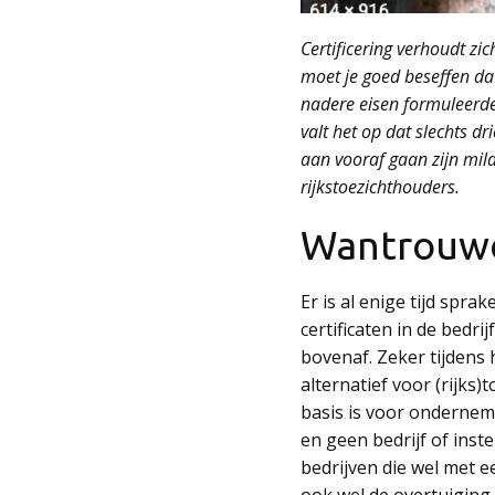
Certificering verhoudt zic
moet je goed beseffen dat
nadere eisen formuleerde
valt het op dat slechts d
aan vooraf gaan zijn mil
rijkstoezichthouders.
Wantrouw
Er is al enige tijd sp
certificaten in de bedr
bovenaf. Zeker tijdens h
alternatief voor (rijk
basis is voor ondernemer
en geen bedrijf of inst
bedrijven die wel met e
ook wel de overtuiging