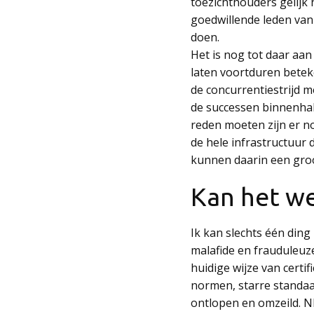
toezichthouders gelijk 
goedwillende leden van 
doen.
Het is nog tot daar aan
laten voortduren beteke
de concurrentiestrijd 
de successen binnenhale
reden moeten zijn er nog
de hele infrastructuur
kunnen daarin een groot
Kan het w
Ik kan slechts één ding
malafide en frauduleuze
huidige wijze van certif
normen, starre standaar
ontlopen en omzeild. N