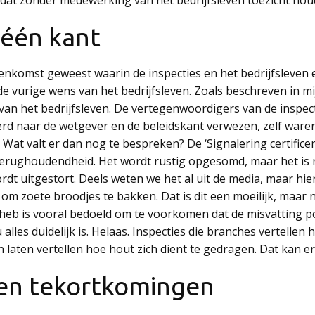
 één kant
jeenkomst geweest waarin de inspecties en het bedrijfsleven
de vurige wens van het bedrijfsleven. Zoals beschreven in mi
 van het bedrijfsleven. De vertegenwoordigers van de inspec
rd naar de wetgever en de beleidskant verwezen, zelf waren
at valt er dan nog te bespreken? De ‘Signalering certificerin
terughoudendheid. Het wordt rustig opgesomd, maar het is ni
t uitgestort. Deels weten we het al uit de media, maar hier 
 om zoete broodjes te bakken. Dat is dit een moeilijk, maar n
heb is vooral bedoeld om te voorkomen dat de misvatting pos
 alles duidelijk is. Helaas. Inspecties die branches vertelle
n laten vertellen hoe hout zich dient te gedragen. Dat kan er
 en tekortkomingen