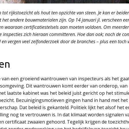
h tot rijkstoezicht als hout ten opzichte van steen. Je kan er bei
 het andere bouwmaterialen zijn. Op 14 januari jl. verscheen een 
n waaraan certificatiestelsels aan moeten voldoen. Om meerdere 
rie inspecties zich hieraan committeren. Hoe dan ook; noch de con
d en vergen veel zelfonderzoek door de branches – plus een toch
en
rake van een groeiend wantrouwen van inspecteurs als het g
ijfsomgeving. Dit wantrouwen komt eerder van onderop, van d
et laatste kabinet was het beleid juist gericht op het stimule
s)toezicht. Bezuinigingsmotieven gingen hand in hand met h
schap. Dat beleid is gekanteld. Politiek lijkt het alsof het e
elling nog te vertrouwen is. In dat klimaat worden signalen v
en certificaat zwaaien gehoord. Tegelijk krijgen de toezichth
 dat zonder medewerking van het bedrijfsleven toezicht hou