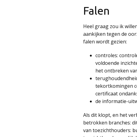
Falen
Heel graag zou ik will
aankijken tegen de oor
falen wordt gezien:
controles: control
voldoende inzichte
het ontbreken van
terughoudendheid:
tekortkomingen co
certificaat ondan
de informatie-uitw
Als dit klopt, en het ve
betrokken branches: di
van toezichthouders: b