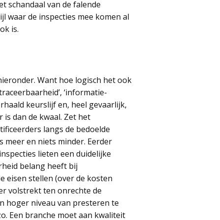
het schandaal van de falende
ijl waar de inspecties mee komen al
ok is.
e hieronder. Want hoe logisch het ook
‘traceerbaarheid’, ‘informatie-
haald keurslijf en, heel gevaarlijk,
er is dan de kwaal. Zet het
rtificeerders langs de bedoelde
ts meer en niets minder. Eerder
nspecties lieten een duidelijke
rheid belang heeft bij
e eisen stellen (over de kosten
r volstrekt ten onrechte de
en hoger niveau van presteren te
zo. Een branche moet aan kwaliteit