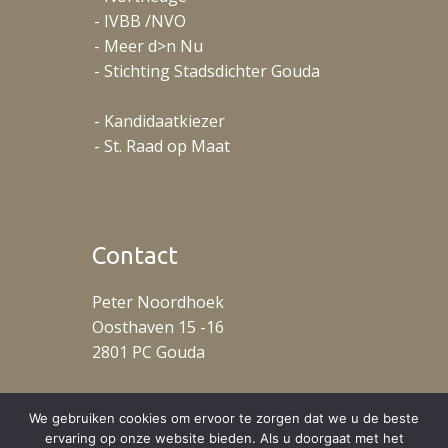
- IVBB /NVO
- Meer d>n Nu
- Stichting Stadsdichter Gouda
- Kandidaatkiezer
- St. Raad op Maat
Contact
Peter Noordhoek
Oosthaven 15 -16
2801 PC Gouda
T: +31 (0)653488078
We gebruiken cookies om ervoor te zorgen dat we u de beste
ervaring op onze website bieden. Als u doorgaat met het