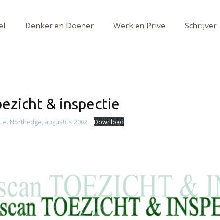
el
Denker en Doener
Werk en Prive
Schrijver
oezicht & inspectie
tie. Northedge, augustus 2002.
Download