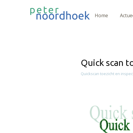
Home
Actue
Quick scan t
Quickscan toezicht en inspec