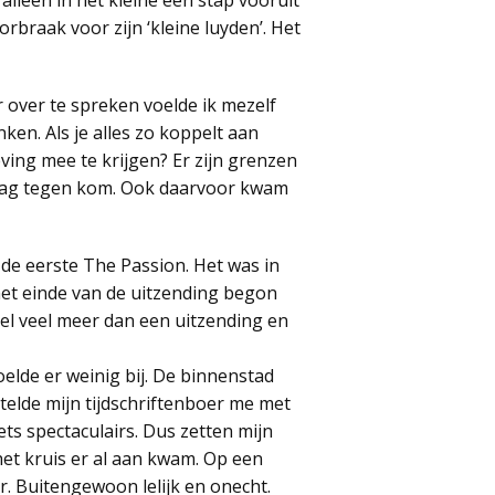
 alleen in het kleine een stap vooruit
braak voor zijn ‘kleine luyden’. Het
 over te spreken voelde ik mezelf
en. Als je alles zo koppelt aan
ving mee te krijgen? Er zijn grenzen
 dag tegen kom. Ook daarvoor kwam
j de eerste The Passion. Het was in
 het einde van de uitzending begon
el veel meer dan een uitzending en
elde er weinig bij. De binnenstad
telde mijn tijdschriftenboer me met
ts spectaculairs. Dus zetten mijn
het kruis er al aan kwam. Op een
. Buitengewoon lelijk en onecht.