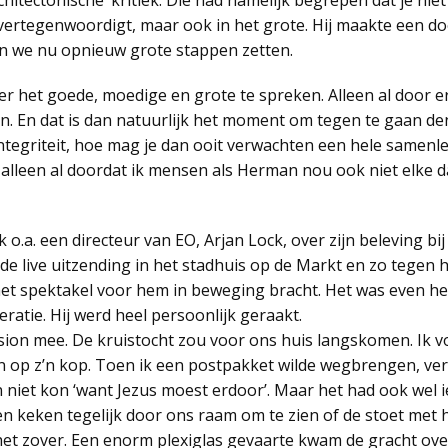
chitectonische’ kritiek. Die had namelijk begrepen dat je niet
ertegenwoordigt, maar ook in het grote. Hij maakte een door
en we nu opnieuw grote stappen zetten.
r het goede, moedige en grote te spreken. Alleen al door er
. En dat is dan natuurlijk het moment om tegen te gaan denk
tegriteit, hoe mag je dan ooit verwachten een hele samenle
alleen al doordat ik mensen als Herman nou ook niet elke
 o.a. een directeur van EO, Arjan Lock, over zijn beleving bi
 de live uitzending in het stadhuis op de Markt en zo tegen
et spektakel voor hem in beweging bracht. Het was even he
eratie. Hij werd heel persoonlijk geraakt.
ion mee. De kruistocht zou voor ons huis langskomen. Ik vo
n op z’n kop. Toen ik een postpakket wilde wegbrengen, ver
 niet kon ‘want Jezus moest erdoor’. Maar het had ook wel ie
n keken tegelijk door ons raam om te zien of de stoet met 
 zover. Een enorm plexiglas gevaarte kwam de gracht over