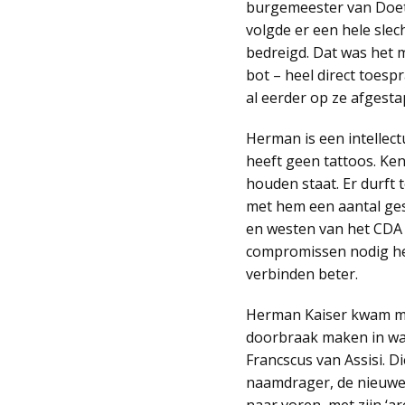
burgemeester van Doeti
volgde er een hele slec
bedreigd. Dat was het 
bot – heel direct toesp
al eerder op ze afgesta
Herman is een intellect
heeft geen tattoos. Ken
houden staat. Er durft 
met hem een aantal ge
en westen van het CDA t
compromissen nodig hee
verbinden beter.
Herman Kaiser kwam met
doorbraak maken in waa
Francscus van Assisi. D
naamdrager, de nieuwe 