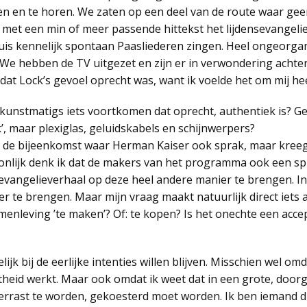
en en te horen. We zaten op een deel van de route waar geen
met een min of meer passende hittekst het lijdensevangelie
s kennelijk spontaan Paasliederen zingen. Heel ongeorgan
We hebben de TV uitgezet en zijn er in verwondering achter
 dat Lock’s gevoel oprecht was, want ik voelde het om mij 
s kunstmatigs iets voortkomen dat oprecht, authentiek is? 
k’, maar plexiglas, geluidskabels en schijnwerpers?
 in de bijeenkomst waar Herman Kaiser ook sprak, maar kreeg
oonlijk denk ik dat de makers van het programma ook een 
evangelieverhaal op deze heel andere manier te brengen. In
r te brengen. Maar mijn vraag maakt natuurlijk direct iets a
enleving ’te maken’? Of: te kopen? Is het onechte een accep
ijk bij de eerlijke intenties willen blijven. Misschien wel omd
theid werkt. Maar ook omdat ik weet dat in een grote, doorg
rrast te worden, gekoesterd moet worden. Ik ben iemand die