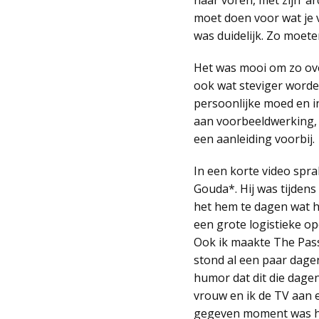
naar voren, met zijn ‘ar
moet doen voor wat je v
was duidelijk. Zo moet
Het was mooi om zo ove
ook wat steviger worden
persoonlijke moed en in
aan voorbeeldwerking, 
een aanleiding voorbij.
In een korte video sprak
Gouda*. Hij was tijdens
het hem te dagen wat h
een grote logistieke op
Ook ik maakte The Pass
stond al een paar dage
humor dat dit die dagen
vrouw en ik de TV aan e
gegeven moment was het