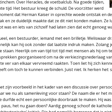
nchem. Over Heracles, de voetbalclub. Na goede tijden,
hte tijd. Het bestuur kreeg de schuld. De voorzitter werd
moment dat Herman Kaiser in oprechte woede ontstak en de 
rak en ze duidelijk maakte dat ze dit niet konden maken. Ze l
pt was en iets van zichzelf had laten zien dat echt genoeg w
ueel, een bestuurder, iemand met een brilletje. Weliswaar dr
nelijk kan hij ook zonder dat laatste indruk maken. Zolang 
te staan. Heerlijk om van tijd tot tijd met mensen als hij om
sprekken georganiseerd om na de verkiezingsnederlaag van
e ver van elkaar vervreemd raakten. Toen liet hij zich kenn
ft om toch te kunnen verbinden. Juist niet. Ik herken het:
 zijn voorbeeld in het kader van een discussie over persoo
r we nu als samenleving voor staan? De naam die er het m
ie durfde echt een persoonlijke doorbraak te maken. Hij was
paus, het nu gaan doen? Aardig genoeg schoof de katholie