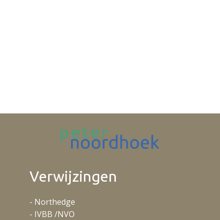
Verwijzingen
- Northedge
- IVBB /NVO