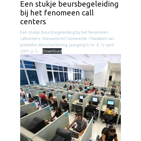
Een stukje beursbegeleiding
bij het fenomeen call
centers
Een stukje beursbegeleiding bij het fenomeen
callcenters. Nieuwsbrief Gemeente 7 Kwaliteit van
publieke dienstverlening. Jaargang 9, nr. 4, 12 april
2007, p. 5.
Download