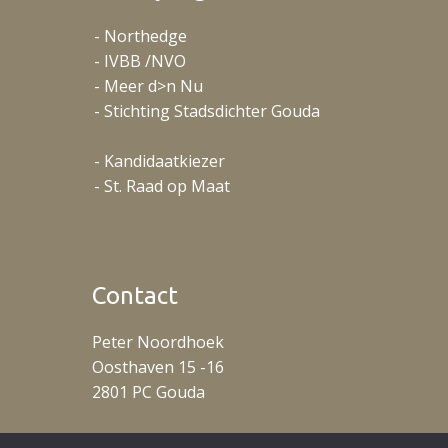
- Northedge
- IVBB /NVO
- Meer d>n Nu
- Stichting Stadsdichter Gouda
- Kandidaatkiezer
- St. Raad op Maat
Contact
Peter Noordhoek
Oosthaven 15 -16
2801 PC Gouda
T: +31 (0)653488078