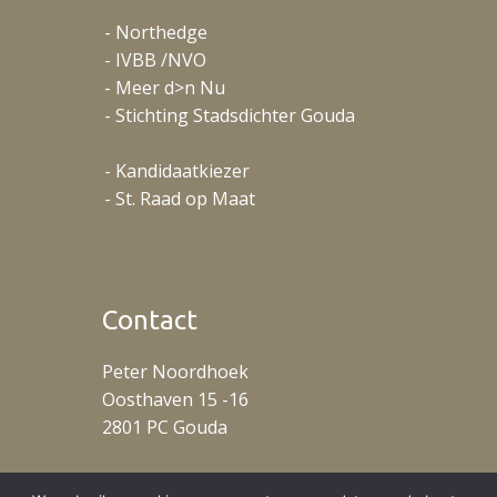
- Northedge
- IVBB /NVO
- Meer d>n Nu
- Stichting Stadsdichter Gouda
- Kandidaatkiezer
- St. Raad op Maat
Contact
Peter Noordhoek
Oosthaven 15 -16
2801 PC Gouda
T: +31 (0)653488078