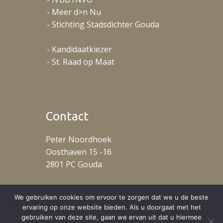
- Meer d>n Nu
- Stichting Stadsdichter Gouda
- Kandidaatkiezer
- St. Raad op Maat
Contact
Peter Noordhoek
Oosthaven 15 -16
2801 PC Gouda
T: +31 (0)653488078
We gebruiken cookies om ervoor te zorgen dat we u de beste
ervaring op onze website bieden. Als u doorgaat met het
gebruiken van deze site, gaan we ervan uit dat u hiermee