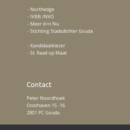
- Northedge
- IVBB /NVO
- Meer d>n Nu
- Stichting Stadsdichter Gouda
- Kandidaatkiezer
- St. Raad op Maat
Contact
Peter Noordhoek
Oosthaven 15 -16
2801 PC Gouda
T: +31 (0)653488078