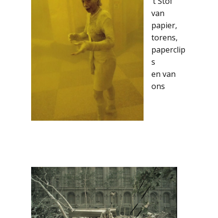
’t Stof
van
papier,
torens,
paperclip
s
en van
ons