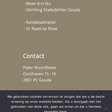
- Meer d>n Nu
- Stichting Stadsdichter Gouda
- Kandidaatkiezer
- St. Raad op Maat
Contact
Peter Noordhoek
Oosthaven 15 -16
2801 PC Gouda
T: +31 (0)653488078
We gebruiken cookies om ervoor te zorgen dat we u de beste
ervaring op onze website bieden. Als u doorgaat met het
gebruiken van deze site, gaan we ervan uit dat u hiermee
tevreden bent.