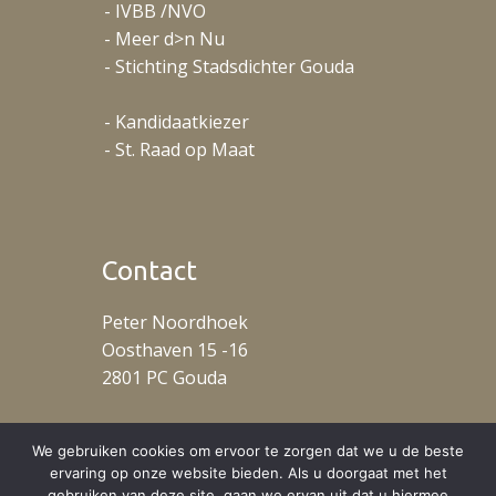
- IVBB /NVO
- Meer d>n Nu
- Stichting Stadsdichter Gouda
- Kandidaatkiezer
- St. Raad op Maat
Contact
Peter Noordhoek
Oosthaven 15 -16
2801 PC Gouda
T: +31 (0)653488078
We gebruiken cookies om ervoor te zorgen dat we u de beste
ervaring op onze website bieden. Als u doorgaat met het
gebruiken van deze site, gaan we ervan uit dat u hiermee