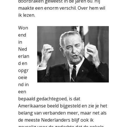
doorbraken geweest in de jaren 60. Hij
maakte een enorm verschil. Over hem wil
ik lezen.
Won
end
in
Ned
erlan
d en
opgr
oeie
nd in
een
bepaald gedachtegoed, is dat
Amerikaanse beeld bijgesteld en zie je het
belang van verbanden meer, maar net als
de meeste Nederlanders blijf ook ik