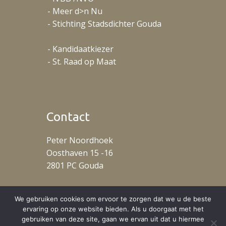
- Meer d>n Nu
- Stichting Stadsdichter Gouda
- Kandidaatkiezer
- St. Raad op Maat
Contact
Peter Noordhoek
Oosthaven 15 -16
2801 PC Gouda
T: +31 (0)653488078
We gebruiken cookies om ervoor te zorgen dat we u de beste
ervaring op onze website bieden. Als u doorgaat met het
gebruiken van deze site, gaan we ervan uit dat u hiermee