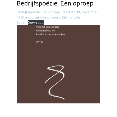
Bedrijfspoëzie. Een oproep
Bedrijfspoëzie. Een oproep. Baakbericht, november
1995 en volgende nummers. Stichting de
Baak.
Download