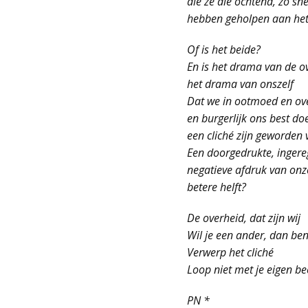
die ze die ochtend, zo sn
hebben geholpen aan het
Of is het beide?
En is het drama van de o
het drama van onszelf
Dat we in ootmoed en o
en burgerlijk ons best do
een cliché zijn geworden 
Een doorgedrukte, ingere
negatieve afdruk van onz
betere helft?
De overheid, dat zijn wij
Wil je een ander, dan ben
Verwerp het cliché
Loop niet met je eigen b
PN *