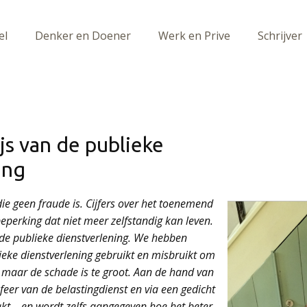
el
Denker en Doener
Werk en Prive
Schrijver
js van de publieke
ing
ie geen fraude is. Cijfers over het toenemend
perking dat niet meer zelfstandig kan leven.
n de publieke dienstverlening. We hebben
lieke dienstverlening gebruikt en misbruikt om
, maar de schade is te groot. Aan de hand van
feer van de belastingdienst en via een gedicht
t – en wordt zelfs aangegeven hoe het beter