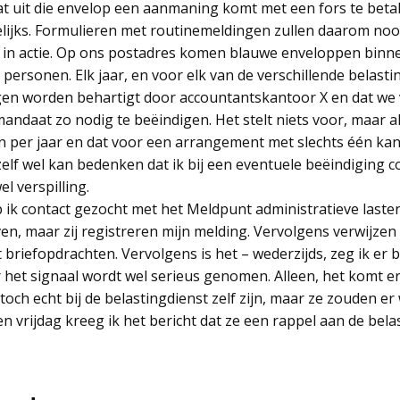
dat uit die envelop een aanmaning komt met een fors te beta
elijks. Formulieren met routinemeldingen zullen daarom nooi
in actie. Op ons postadres komen blauwe enveloppen binn
 personen. Elk jaar, en voor elk van de verschillende belas
en worden behartigt door accountantskantoor X en dat we 
daat zo nodig te beëindigen. Het stelt niets voor, maar al m
en per jaar en dat voor een arrangement met slechts één kan
 zelf wel kan bedenken dat ik bij een eventuele beëindigin
l verspilling.
 ik contact gezocht met het Meldpunt administratieve lasten
n, maar zij registreren mijn melding. Vervolgens verwijzen 
t briefopdrachten. Vervolgens is het – wederzijds, zeg ik er 
het signaal wordt wel serieus genomen. Alleen, het komt er 
och echt bij de belastingdienst zelf zijn, maar ze zouden er
 vrijdag kreeg ik het bericht dat ze een rappel aan de bela