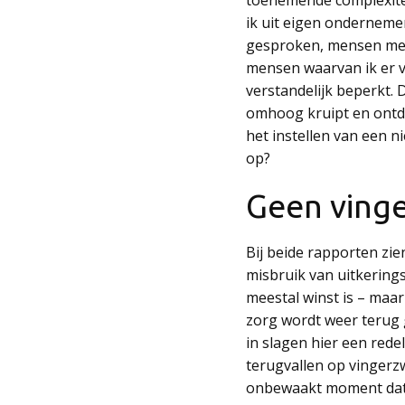
toenemende complexitei
ik uit eigen onderneme
gesproken, mensen met e
mensen waarvan ik er va
verstandelijk beperkt. 
omhoog kruipt en ontde
het instellen van een 
op?
Geen vinge
Bij beide rapporten zie
misbruik van uitkerings
meestal winst is – maar
zorg wordt weer terug g
in slagen hier een rede
terugvallen op vingerz
onbewaakt moment dat t