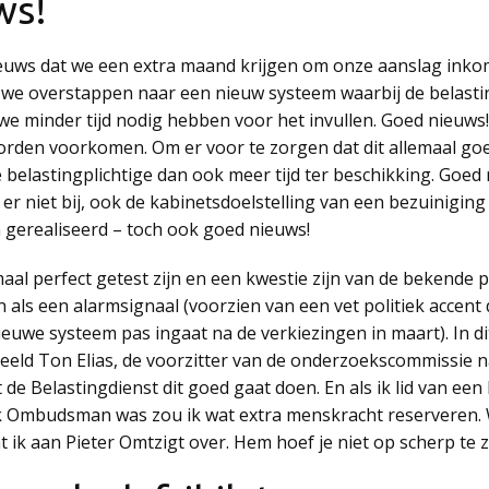
ws!
uws dat we een extra maand krijgen om onze aanslag inkoms
t we overstappen naar een nieuw systeem waarbij de belasti
 we minder tijd nodig hebben voor het invullen. Goed nieuw
rden voorkomen. Om er voor te zorgen dat dit allemaal goed
 belastingplichtige dan ook meer tijd ter beschikking. Goe
 er niet bij, ook de kabinetsdoelstelling van een bezuinigi
 gerealiseerd – toch ook goed nieuws!
maal perfect getest zijn en een kwestie zijn van de bekende 
en als een alarmsignaal (voorzien van een vet politiek accen
nieuwe systeem pas ingaat na de verkiezingen in maart). In dit
beeld Ton Elias, de voorzitter van de onderzoekscommissie naa
 de Belastingdienst dit goed gaat doen. En als ik lid van e
ik Ombudsman was zou ik wat extra menskracht reserveren. W
t ik aan Pieter Omtzigt over. Hem hoef je niet op scherp te z