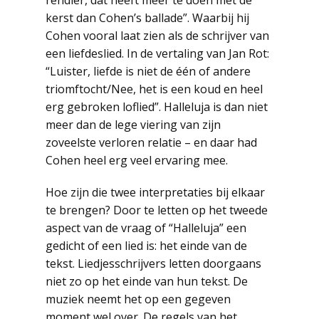
rendier, dat heeft meer te doen met de
kerst dan Cohen’s ballade”. Waarbij hij
Cohen vooral laat zien als de schrijver van
een liefdeslied. In de vertaling van Jan Rot:
“Luister, liefde is niet de één of andere
triomftocht/Nee, het is een koud en heel
erg gebroken loflied”. Halleluja is dan niet
meer dan de lege viering van zijn
zoveelste verloren relatie – en daar had
Cohen heel erg veel ervaring mee.
Hoe zijn die twee interpretaties bij elkaar
te brengen? Door te letten op het tweede
aspect van de vraag of “Halleluja” een
gedicht of een lied is: het einde van de
tekst. Liedjesschrijvers letten doorgaans
niet zo op het einde van hun tekst. De
muziek neemt het op een gegeven
moment wel over. De regels van het