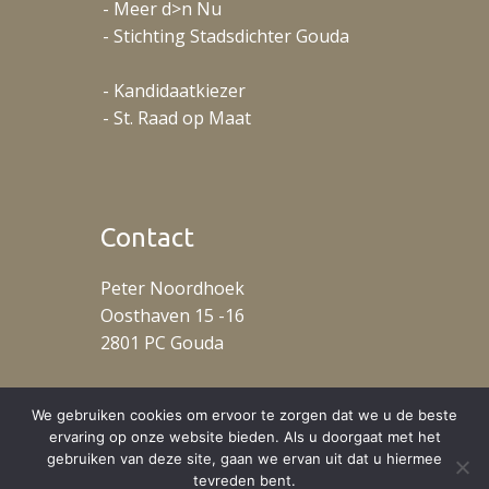
- Meer d>n Nu
- Stichting Stadsdichter Gouda
- Kandidaatkiezer
- St. Raad op Maat
Contact
Peter Noordhoek
Oosthaven 15 -16
2801 PC Gouda
T: +31 (0)653488078
We gebruiken cookies om ervoor te zorgen dat we u de beste
ervaring op onze website bieden. Als u doorgaat met het
gebruiken van deze site, gaan we ervan uit dat u hiermee
tevreden bent.