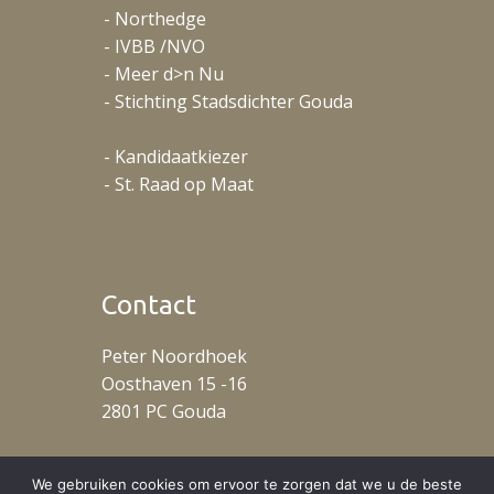
- Northedge
- IVBB /NVO
- Meer d>n Nu
- Stichting Stadsdichter Gouda
- Kandidaatkiezer
- St. Raad op Maat
Contact
Peter Noordhoek
Oosthaven 15 -16
2801 PC Gouda
T: +31 (0)653488078
We gebruiken cookies om ervoor te zorgen dat we u de beste