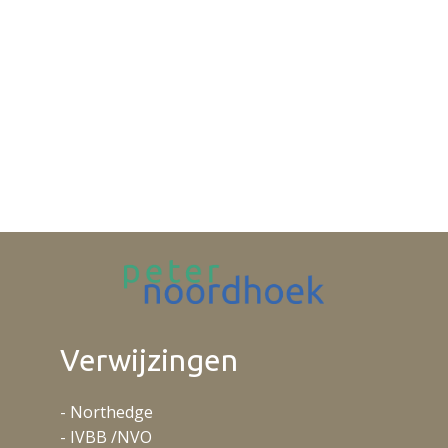
Verwijzingen
- Northedge
- IVBB /NVO