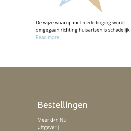
De wijze waarop met mededinging wordt
omgegaan richting huisartsen is schadelijk.
Read more
Bestellingen
Meer d>n Nu
Uitgeverij