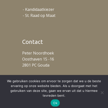
- Kandidaatkiezer
- St. Raad op Maat
Contact
Peter Noordhoek
Oosthaven 15 -16
2801 PC Gouda
T: +31 (0)653488078
We gebruiken cookies om ervoor te zorgen dat we u de beste
ervaring op onze website bieden. Als u doorgaat met het
gebruiken van deze site, gaan we ervan uit dat u hiermee
tevreden bent.
Ok