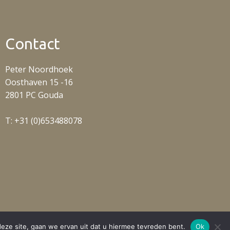
Contact
Peter Noordhoek
Oosthaven 15 -16
2801 PC Gouda
T: +31 (0)653488078
eze site, gaan we ervan uit dat u hiermee tevreden bent.
Ok