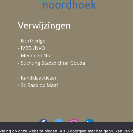
Verwijzingen
- Northedge
- IVBB /NVO
- Meer d>n Nu
- Stichting Stadsdichter Gouda
- Kandidaatkiezer
- St. Raad op Maat
aring op onze website bieden. Als u doorgaat met het gebruiken van d